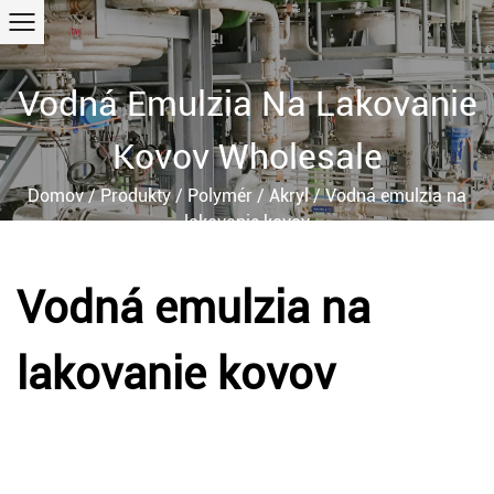
Vodná Emulzia Na Lakovanie
Kovov Wholesale
Domov
/
Produkty
/
Polymér
/
Akryl
/
Vodná emulzia na
lakovanie kovov
Vodná emulzia na
lakovanie kovov