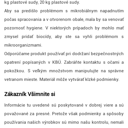
kg plastové sudy, 20 kg plastové sudy.
Aby sa predišlo problémom s mikrobiálnym napadnutím
počas spracovania a v otvorenom obale, mala by sa venovať
pozornosť hygiene. V niektorých prípadoch by mohlo mať
zmysel pridať biocídy, aby ste sa vyhli problémom s
mikroorganizmami.
Odporúčame produkt používať pri dodržaní bezpečnostných
opatrení popísaných v KBÚ. Zabráňte kontaktu s očami a
pokožkou. S veľkým množstvom manipulujte na správne
vetranom mieste. Materiál môže vytvárať klzké podmienky.
Zákazník
Všimnite si
Informácie tu uvedené sú poskytované v dobrej viere a sú
považované za presné. Pretože však podmienky a spôsoby
používania našich výrobkov sú mimo našu kontrolu, nemali