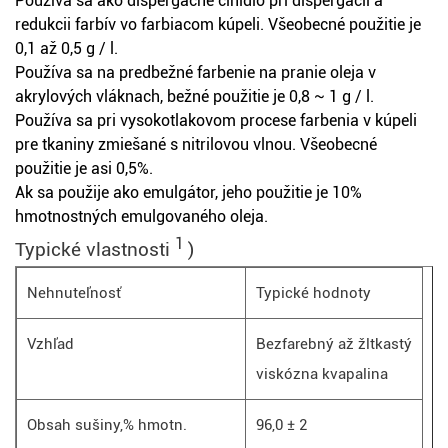
Používa sa ako dispergačné činidlo pri dispergácii a
redukcii farbív vo farbiacom kúpeli. Všeobecné použitie je
0,1 až 0,5 g / l.
Používa sa na predbežné farbenie na pranie oleja v
akrylových vláknach, bežné použitie je 0,8 ~ 1 g / l.
Používa sa pri vysokotlakovom procese farbenia v kúpeli
pre tkaniny zmiešané s nitrilovou vlnou. Všeobecné
použitie je asi 0,5%.
Ak sa použije ako emulgátor, jeho použitie je 10%
hmotnostných emulgovaného oleja.
1
Typické vlastnosti
)
Nehnuteľnosť
Typické hodnoty
Vzhľad
Bezfarebný až žltkastý
viskózna kvapalina
Obsah sušiny,% hmotn.
96,0 ± 2