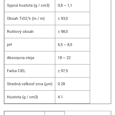
Sypná hustota (g / cm3)
0,8 ~ 1,1
Obsah TiO2,% (m / m)
≥ 93,0
Rutilový obsah
≥ 98,0
pH
6,5 ~ 8,5
Absorpcia oleja
18 ~ 22
Farba CIEL
≥ 97,5
Stredná veľkosť zrna (μm)
0.28
Hustota (g / cm3)
4.1