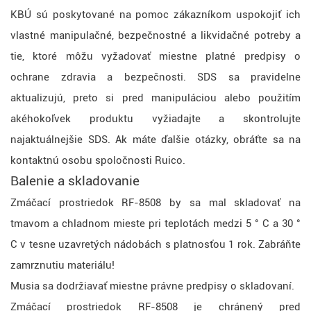
KBÚ sú poskytované na pomoc zákazníkom uspokojiť ich
vlastné manipulačné, bezpečnostné a likvidačné potreby a
tie, ktoré môžu vyžadovať miestne platné predpisy o
ochrane zdravia a bezpečnosti. SDS sa pravidelne
aktualizujú, preto si pred manipuláciou alebo použitím
akéhokoľvek produktu vyžiadajte a skontrolujte
najaktuálnejšie SDS. Ak máte ďalšie otázky, obráťte sa na
kontaktnú osobu spoločnosti Ruico.
Balenie a skladovanie
Zmáčací prostriedok RF-8508 by sa mal skladovať na
tmavom a chladnom mieste pri teplotách medzi 5 ° C a 30 °
C v tesne uzavretých nádobách s platnosťou 1 rok. Zabráňte
zamrznutiu materiálu!
Musia sa dodržiavať miestne právne predpisy o skladovaní.
Zmáčací prostriedok RF-8508 je chránený pred