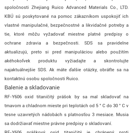
spoločnosti Zhejiang Ruico Advanced Materials Co., LTD.
KBÚ sú poskytované na pomoc zákazníkom uspokojiť ich
vlastné manipulačné, bezpečnostné a likvidačné potreby a
tie, ktoré môžu vyžadovať miestne platné predpisy o
ochrane zdravia a bezpečnosti. SDS sa pravidelne
aktualizujú, preto si pred manipuláciou alebo použitím
akéhokoľvek produktu vyžiadajte a skontrolujte
najaktuálnejšie SDS. Ak máte ďalšie otázky, obráťte sa na
kontaktnú osobu spoločnosti Ruico.
Balenie a skladovanie
RF-Y606 oxid titaničitý prášok by sa mal skladovať na
tmavom a chladnom mieste pri teplotách od 5 ° C do 30 ° C v
tesne uzavretých nádobách s platnosťou 3 mesiace. Musia
sa dodržiavať miestne právne predpisy o skladovaní.
RF-Y606 práškový oxid titaničitý je chránený proti