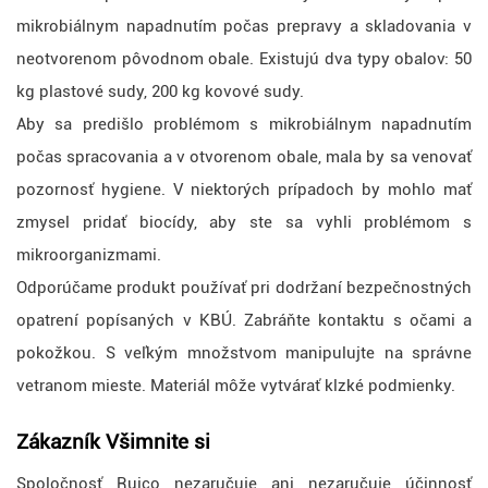
mikrobiálnym napadnutím počas prepravy a skladovania v
neotvorenom pôvodnom obale. Existujú dva typy obalov: 50
kg plastové sudy, 200 kg kovové sudy.
Aby sa predišlo problémom s mikrobiálnym napadnutím
počas spracovania a v otvorenom obale, mala by sa venovať
pozornosť hygiene. V niektorých prípadoch by mohlo mať
zmysel pridať biocídy, aby ste sa vyhli problémom s
mikroorganizmami.
Odporúčame produkt používať pri dodržaní bezpečnostných
opatrení popísaných v KBÚ. Zabráňte kontaktu s očami a
pokožkou. S veľkým množstvom manipulujte na správne
vetranom mieste. Materiál môže vytvárať klzké podmienky.
Zákazník
Všimnite si
Spoločnosť Ruico nezaručuje ani nezaručuje účinnosť