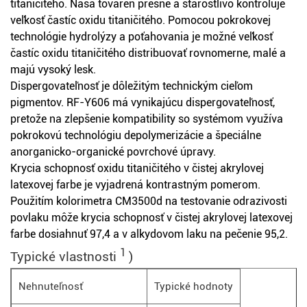
titaničitého. Naša továreň presne a starostlivo kontroluje
veľkosť častíc oxidu titaničitého. Pomocou pokrokovej
technológie hydrolýzy a poťahovania je možné veľkosť
častíc oxidu titaničitého distribuovať rovnomerne, malé a
majú vysoký lesk.
Dispergovateľnosť je dôležitým technickým cieľom
pigmentov. RF-Y606 má vynikajúcu dispergovateľnosť,
pretože na zlepšenie kompatibility so systémom využíva
pokrokovú technológiu depolymerizácie a špeciálne
anorganicko-organické povrchové úpravy.
Krycia schopnosť oxidu titaničitého v čistej akrylovej
latexovej farbe je vyjadrená kontrastným pomerom.
Použitím kolorimetra CM3500d na testovanie odrazivosti
povlaku môže krycia schopnosť v čistej akrylovej latexovej
farbe dosiahnuť 97,4 a v alkydovom laku na pečenie 95,2.
1
Typické vlastnosti
)
Nehnuteľnosť
Typické hodnoty