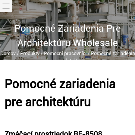
Pomocné Zariadenia Pre
Architektúru Wholesale
Domov
/
Produkty
/
Pomocní pracovníci
/
Pomocné zariadenia
pre architektúru
Pomocné zariadenia
pre architektúru
Zmáčací prostriedok RF-8508