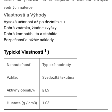
Často sa používa pri antiseptickom ošetrení rôznych
vodných náterov.
Vlastnosti
a
Výhody
Vysoká účinnosť až po dezinfekciu
Dobrá známka, žiadne zvyšky
Dobrá kompatibilita a stabilita
Bezpečnosť a nižšie náklady
1
Typické
Vlastnosti
)
Nehnuteľnosť
Typické hodnoty
Vzhľad
Svetložltá tekutina
Aktívny obsah,%
≥1,5
Hustota (g / cm3)
1.03