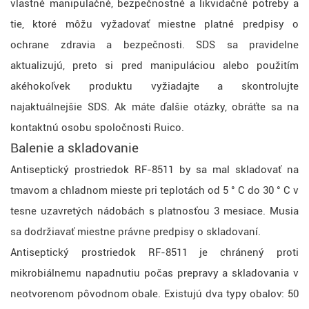
vlastné manipulačné, bezpečnostné a likvidačné potreby a
tie, ktoré môžu vyžadovať miestne platné predpisy o
ochrane zdravia a bezpečnosti. SDS sa pravidelne
aktualizujú, preto si pred manipuláciou alebo použitím
akéhokoľvek produktu vyžiadajte a skontrolujte
najaktuálnejšie SDS. Ak máte ďalšie otázky, obráťte sa na
kontaktnú osobu spoločnosti Ruico.
Balenie a skladovanie
Antiseptický prostriedok RF-8511 by sa mal skladovať na
tmavom a chladnom mieste pri teplotách od 5 ° C do 30 ° C v
tesne uzavretých nádobách s platnosťou 3 mesiace. Musia
sa dodržiavať miestne právne predpisy o skladovaní.
Antiseptický prostriedok RF-8511 je chránený proti
mikrobiálnemu napadnutiu počas prepravy a skladovania v
neotvorenom pôvodnom obale. Existujú dva typy obalov: 50