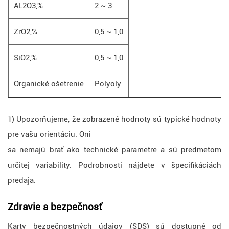
AL2O3,%
2 ~ 3
ZrO2,%
0,5 ~ 1,0
SiO2,%
0,5 ~ 1,0
Organické ošetrenie
Polyoly
1) Upozorňujeme, že zobrazené hodnoty sú typické hodnoty
pre vašu orientáciu. Oni
sa nemajú brať ako technické parametre a sú predmetom
určitej variability. Podrobnosti nájdete v špecifikáciách
predaja.
Zdravie a bezpečnosť
Karty bezpečnostných údajov (SDS) sú dostupné od