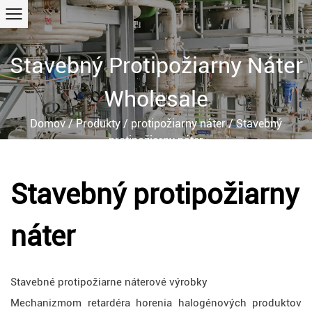
Stavebný Protipožiarny Náter
Wholesale
Domov
/
Produkty
/
protipožiarny náter
/
Stavebný
protipožiarny náter
Stavebný protipožiarny
náter
Stavebné protipožiarne náterové výrobky
Mechanizmom retardéra horenia halogénových produktov