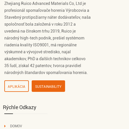
Zhejiang Ruico Advanced Materials Co, Ltd je
profesionál
spomaľovače horenia Výrobcovia
a
Stavebný protipožiarny náter dodávateľov
, naša
spoločnosť bola založená v roku 2012 a
uvedená na čínskom trhu 2019, Ruico je
národný high-tech podnik, prešiel systémom
riadenia kvality ISO9001, má regionálne
výskumné a vývojové stredisko, najal
akademikov, PhD a ďalších technikov celkovo
35 ľudí, získal 42 patentov, tvorca pravidiel
národných štandardov spomaľovania horenia.
APLIKÁCIA
SUSTAINABILITY
Rýchle Odkazy
DOMOV