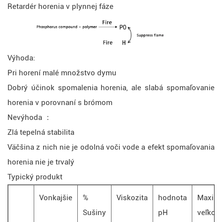
Retardér horenia v plynnej fáze
Výhoda:
Pri horení malé množstvo dymu
Dobrý účinok spomalenia horenia, ale slabá spomaľovanie
horenia v porovnaní s brómom
Nevýhoda ：
Zlá tepelná stabilita
Väčšina z nich nie je odolná voči vode a efekt spomaľovania
horenia nie je trvalý
Typický produkt
Vonkajšie
%
Viskozita
hodnota
Maximá
Sušiny
pH
veľkosť