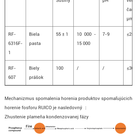
Sušiny
pH
veľk
čast
μm
RF-
Biela
55 ± 1
10 000 -
7-9
≤25
6316F-
pasta
15 000
1
RF-
Biely
100
/
/
≤30
607
prášok
Mechanizmus spomalenia horenia produktov spomaľujúcich
horenie fosforu RUICO je nasledovný ：
Zhustenie plameňa kondenzovanej fázy