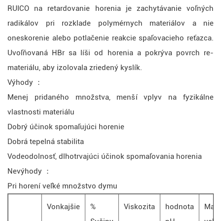
RUICO na retardovanie horenia je zachytávanie voľných
radikálov pri rozklade polymérnych materiálov a nie
oneskorenie alebo potlačenie reakcie spaľovacieho reťazca.
Uvoľňovaná HBr sa líši od horenia a pokrýva povrch re-
materiálu, aby izolovala zriedený kyslík.
Výhody ：
Menej pridaného množstva, menší vplyv na fyzikálne
vlastnosti materiálu
Dobrý účinok spomaľujúci horenie
Dobrá tepelná stabilita
Vodeodolnosť, dlhotrvajúci účinok spomaľovania horenia
Nevýhody ：
Pri horení veľké množstvo dymu
Vonkajšie
%
Viskozita
hodnota
Maxi