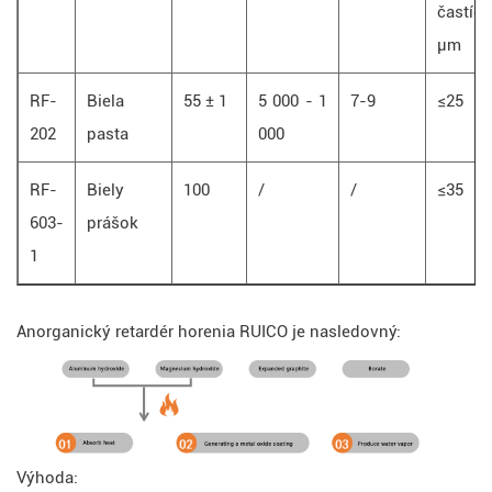
častíc
μm
RF-
Biela
55 ± 1
5 000 - 1
7-9
≤25
202
pasta
000
RF-
Biely
100
/
/
≤35
603-
prášok
1
Anorganický retardér horenia RUICO je nasledovný:
Výhoda: