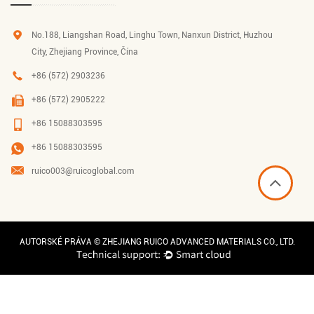
No.188, Liangshan Road, Linghu Town, Nanxun District, Huzhou
City, Zhejiang Province, Čína
+86 (572) 2903236
+86 (572) 2905222
+86 15088303595
+86 15088303595
ruico003@ruicoglobal.com
AUTORSKÉ PRÁVA ©
ZHEJIANG RUICO ADVANCED MATERIALS CO., LTD.