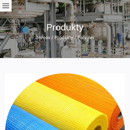
Produkty
Domov
/
Produkty
/
Polymér