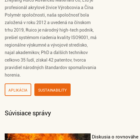
Zhejiang Ruico Advanced Materials Co, Ltd je
profesionál
akrylové živice Výrobcovia
a
Čína
Polymér spoločnosti
, naša spoločnosť bola
založená v roku 2012 a uvedená na čínskom
trhu 2019, Ruico je národný high-tech podnik,
prešiel systémom riadenia kvality ISO9001, má
regionálne výskumné a vývojové stredisko,
najal akademikov, PhD a ďalších technikov
celkovo 35 ľudí, získal 42 patentov, tvorca
pravidiel národných štandardov spomaľovania
horenia.
APLIKÁCIA
SUSTAINABILITY
Súvisiace správy
Diskusia o rovnováhe