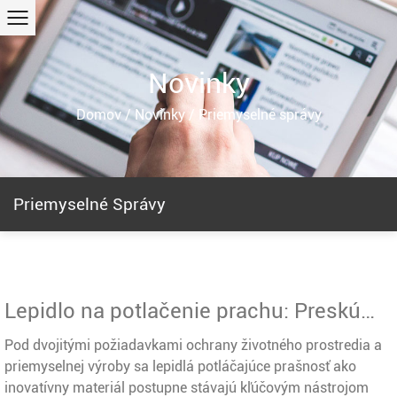
Novinky
Domov
/
Novinky
/
Priemyselné správy
Priemyselné Správy
Lepidlo na potlačenie prachu: Preskúmanie efektívnej priľnavosti pod sieťovou štruktúrou
Pod dvojitými požiadavkami ochrany životného prostredia a
priemyselnej výroby sa lepidlá potláčajúce prašnosť ako
inovatívny materiál postupne stávajú kľúčovým nástrojom