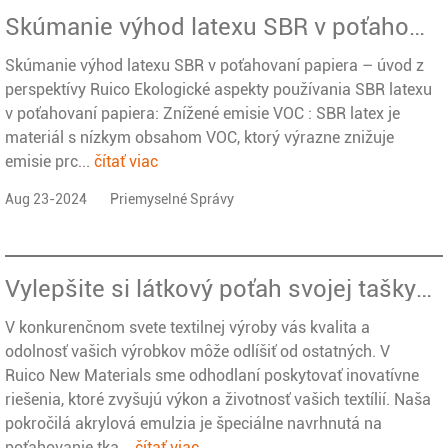
Skúmanie výhod latexu SBR v poťahovaní papiera – úvod z perspektívy Ruico
Skúmanie výhod latexu SBR v poťahovaní papiera – úvod z
perspektívy Ruico Ekologické aspekty používania SBR latexu
v poťahovaní papiera: Znížené emisie VOC : SBR latex je
materiál s nízkym obsahom VOC, ktorý výrazne znižuje
emisie prc...
čítať viac
Aug 23-2024
Priemyselné Správy
Vylepšite si látkový poťah svojej tašky akrylovou emulziou Ruico New Materials
V konkurenčnom svete textilnej výroby vás kvalita a
odolnosť vašich výrobkov môže odlíšiť od ostatných. V
Ruico New Materials sme odhodlaní poskytovať inovatívne
riešenia, ktoré zvyšujú výkon a životnosť vašich textílií. Naša
pokročilá akrylová emulzia je špeciálne navrhnutá na
poťahovanie tka...
čítať viac