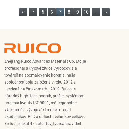
‹‹
‹
5
6
7
8
9
10
›
››
Zhejiang Ruico Advanced Materials Co, Ltd je
profesionál
akrylové živice Výrobcovia
a
továreň na spomaľovanie horenia
, naša
spoločnosť bola založená v roku 2012 a
uvedená na čínskom trhu 2019, Ruico je
národný high-tech podnik, prešiel systémom
riadenia kvality ISO9001, má regionálne
výskumné a vývojové stredisko, najal
akademikov, PhD a ďalších technikov celkovo
35 ľudí, získal 42 patentov, tvorca pravidiel