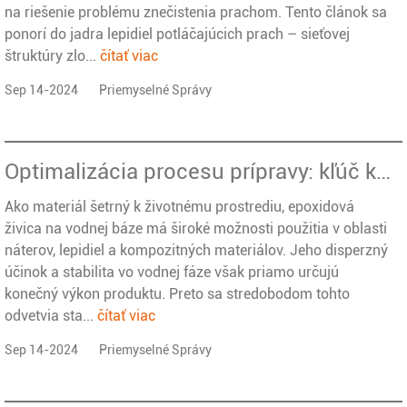
na riešenie problému znečistenia prachom. Tento článok sa
ponorí do jadra lepidiel potláčajúcich prach – sieťovej
štruktúry zlo...
čítať viac
Sep 14-2024
Priemyselné Správy
Optimalizácia procesu prípravy: kľúč k zlepšeniu disperzného účinku a stability epoxidovej živice na vodnej báze
Ako materiál šetrný k životnému prostrediu, epoxidová
živica na vodnej báze má široké možnosti použitia v oblasti
náterov, lepidiel a kompozitných materiálov. Jeho disperzný
účinok a stabilita vo vodnej fáze však priamo určujú
konečný výkon produktu. Preto sa stredobodom tohto
odvetvia sta...
čítať viac
Sep 14-2024
Priemyselné Správy