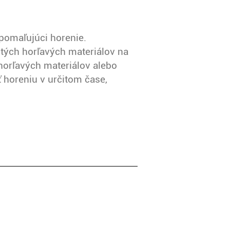
spomaľujúci horenie.
itých horľavých materiálov na
horľavých materiálov alebo
ť horeniu v určitom čase,