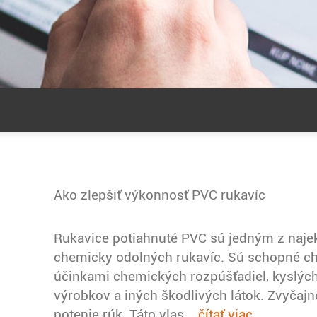
Ako zlepšiť výkonnosť PVC rukavíc
Rukavice potiahnuté PVC sú jedným z naje
chemicky odolných rukavíc. Sú schopné ch
účinkami chemických rozpúšťadiel, kyslýc
výrobkov a iných škodlivých látok. Zvyčajn
potenie rúk. Táto vlas...
čítať viac