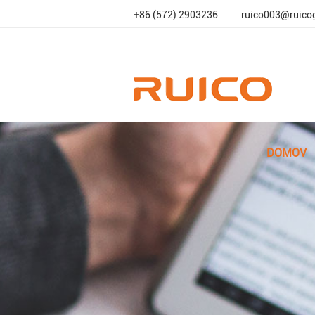
+86 (572) 2903236
ruico003@ruico
DOMOV