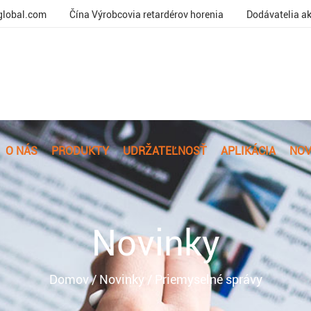
global.com
Čína Výrobcovia retardérov horenia
Dodávatelia ak
O NÁS
PRODUKTY
UDRŽATEĽNOSŤ
APLIKÁCIA
NOV
Novinky
Domov
/
Novinky
/
Priemyselné správy