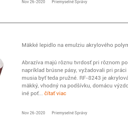
Nov 26-2020
Priemyselné Správy
Mäkké lepidlo na emulziu akrylového pol
Abrazíva majú rôznu tvrdosť pri rôznom po
napríklad brúsne pásy, vyžadovali pri práci 
musia byť teda pružné. RF-8243 je akrylová
mäkký, vhodný na podšívku, domácu výzdobu
iné poť...
čítať viac
Nov 26-2020
Priemyselné Správy