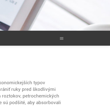
konomickejších typov
rániť ruky pred škodlivými
h roztokov, petrochemických
e sú podšité, aby absorbovali