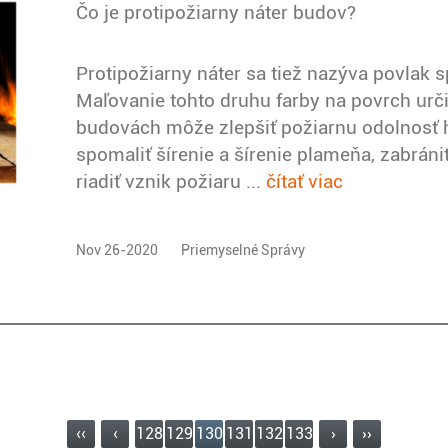
Čo je protipožiarny náter budov?
Protipožiarny náter sa tiež nazýva povlak 
Maľovanie tohto druhu farby na povrch urč
budovách môže zlepšiť požiarnu odolnosť 
spomaliť šírenie a šírenie plameňa, zabráni
riadiť vznik požiaru ...
čítať viac
Nov 26-2020
Priemyselné Správy
‹‹
‹
128
129
130
131
132
133
›
››