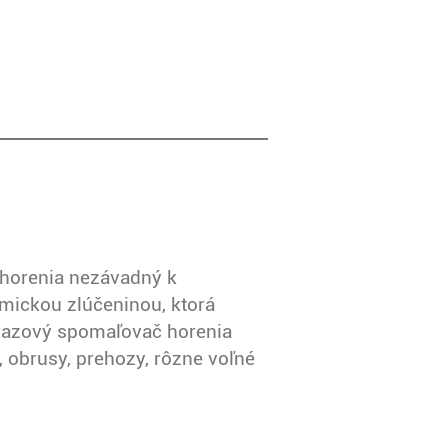
horenia nezávadný k
mickou zlúčeninou, ktorá
norazový spomaľovač horenia
, obrusy, prehozy, rôzne voľné