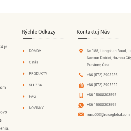
Rýchle Odkazy
Kontaktuj Nás
d je
DOMOV
No.188, Liangshan Road, L
Nanxun District, Huzhou Cit
O nás
Province, Čína
PRODUKTY
+86 (572) 2903236
+86 (572) 2905222
SLUŽBA
émom
+86 15088303595
FAQ
+86 15088303595
NOVINKY
kovo
ruico003@ruicoglobal.com
el
enia.