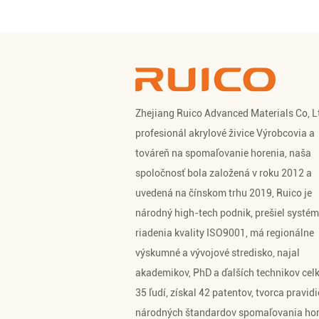
Zhejiang Ruico Advanced Materials Co, Lt
profesionál
akrylové živice Výrobcovia
a
továreň na spomaľovanie horenia
, naša
spoločnosť bola založená v roku 2012 a
uvedená na čínskom trhu 2019, Ruico je
národný high-tech podnik, prešiel syst
riadenia kvality ISO9001, má regionálne
výskumné a vývojové stredisko, najal
akademikov, PhD a ďalších technikov cel
35 ľudí, získal 42 patentov, tvorca pravidi
národných štandardov spomaľovania hor