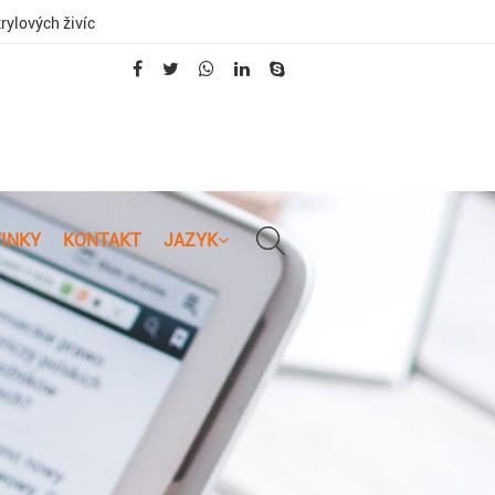
rylových živíc
INKY
KONTAKT
JAZYK